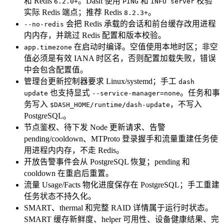
和 Redis
。Dash 使用
和
校验
6.2.0+
PING
INFO server
实际 Redis 端点；推荐 Redis
。
8.2.3+
会把 Redis 承载的会话和前台缓存改用进程
--no-redis
内内存，并跳过 Redis 配置和版本校验。
在启动时编译。空值使用本地时区；非空
app.timezone
值必须是有效 IANA 时区名，否则配置加载失败，错误
中会包含配置值。
管理台更新控制器要求 Linux/systemd；手工
dash
也支持显式
。任务和事
update
--service-manager=none
务写入
，不写入
$DASH_HOME/runtime/dash-update
PostgreSQL。
节点鉴权、待下发 Node 更新请求、告警
pending/cooldown、MTProto 登录握手和流量重建任务使
用进程内内存，不走 Redis。
开放告警事件会从 PostgreSQL 恢复；pending 和
cooldown 在重启后重置。
流量 Usage/Facts 物化进度保存在 PostgreSQL；手工重建
任务状态不持久化。
SMART、thermal 和完整 RAID 详情属于运行时状态。
SMART 缓存新鲜度、helper 可用性、设备健康结果、完