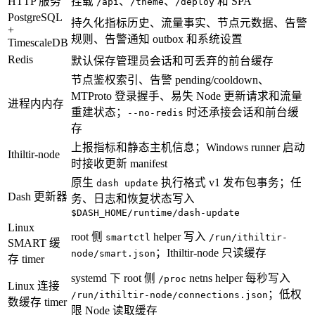
HTTP 服务
挂载
、
、
和 SPA
/api
/theme
/deploy
PostgreSQL
持久化指标历史、流量事实、节点元数据、告警
+
规则、告警通知 outbox 和系统设置
TimescaleDB
Redis
默认保存管理员会话和可丢弃的前台缓存
节点鉴权索引、告警 pending/cooldown、
MTProto 登录握手、易失 Node 更新请求和流量
进程内内存
重建状态；
时还承接会话和前台缓
--no-redis
存
上报指标和静态主机信息；Windows runner 启动
Ithiltir-node
时接收更新 manifest
原生
执行格式 v1 发布包事务；任
dash update
Dash 更新器
务、日志和恢复状态写入
$DASH_HOME/runtime/dash-update
Linux
root 侧
helper 写入
smartctl
/run/ithiltir-
SMART 缓
；Ithiltir-node 只读缓存
node/smart.json
存 timer
systemd 下 root 侧
netns helper 每秒写入
/proc
Linux 连接
；低权
/run/ithiltir-node/connections.json
数缓存 timer
限 Node 读取缓存