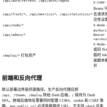
、
/api/auth/refresh
/api/auth/logout
X-CSRF-
Beare
、
、
名请求
/api/front/*
/api/metrics/*
/api/statistics/*
见性设
/api/node/*
X-Node-
Authori
/api/admin/*
Bearer
<access
X-Node-
或旧 No
临时 to
打包资产
/deploy/*
装脚本
开
前端和反向代理
默认部署边界是同源路径。生产反向代理应把
、
、
转给 Dash 后端，
保持为 Dash
/api
/theme
/deploy
/
SPA。跨域后端地址需要同时配置 CORS、cookie 和 CSRF 策
略。
必须是根路径 URL，不支持
这类
app.public_url
/dash