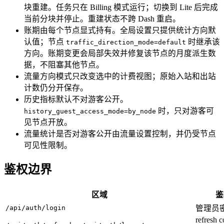
块重建。任务只在 Billing 模式运行；切换到 Lite 后完成
当前分块并停止。重建状态不跨 Dash 重启。
账期由每个节点显式持有。全局设置只提供统计方向默
认值；节点
时继承该
traffic_direction_mode=default
方向。账期变更会局部失效并修复该节点的月度派生数
据，不阻塞其他节点。
流量方向模式只改变选中的计费视图；原始入站和出站
计数仍分开保存。
历史指标默认不对游客公开。
时，只对游客可
history_guest_access_mode=by_node
见节点开放。
流量统计是否对游客公开由流量设置控制，并仍受节点
可见性限制。
鉴权边界
区域
鉴
/api/auth/login
管理员
refresh 