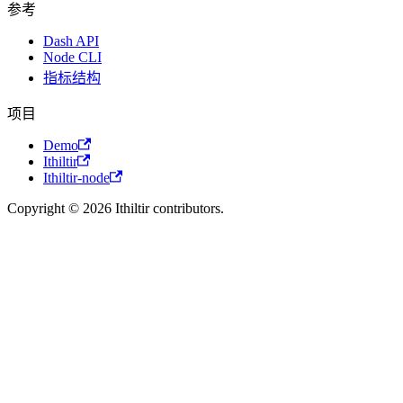
参考
Dash API
Node CLI
指标结构
项目
Demo
Ithiltir
Ithiltir-node
Copyright © 2026 Ithiltir contributors.