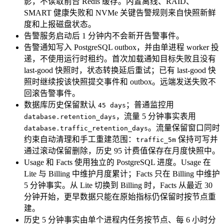
影，不读取前台 Redis 缓存。内置离线、RAID、
SMART 健康失败和 NVMe 关键告警规则来自快照新鲜
度和上报磁盘状态。
告警服务启动后 1 分钟内不会新开告警事件。
告警通知写入 PostgreSQL outbox，并由单进程 worker 投
递，不使用运行时租约。首次加载通知目标失败且没有
last-good 快照时，状态转换延后重试；已有 last-good 快
照时继续按该快照提交事件和 outbox。远端发送失败不
回滚告警事件。
数据库历史保留默认
；普通监控用
45 days
，流量 5 分钟事实表用
database.retention_days
。流量保留窗口同时
database.traffic_retention_days
约束自动清理和手工重建范围：
保持可写并
traffic_5m
通过滚动保留删除，历史 95 计费值保存在月度快照中。
Usage 和 Facts 使用独立的 PostgreSQL 进度。Usage 在
Lite 与 Billing 中维护月度累计；Facts 只在 Billing 中维护
5 分钟事实。从 Lite 切换到 Billing 时，Facts 从最近 30
分钟开始，更早数据只能在原始指标仍保留时按节点重
建。
历史 5 分钟事实由单个进程内任务按节点、每 6 小时分