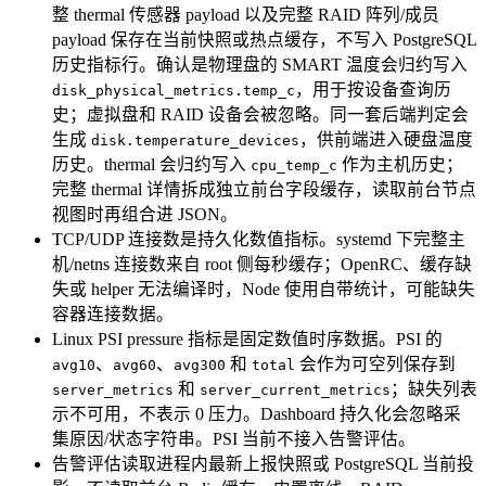
整 thermal 传感器 payload 以及完整 RAID 阵列/成员
payload 保存在当前快照或热点缓存，不写入 PostgreSQL
历史指标行。确认是物理盘的 SMART 温度会归约写入
，用于按设备查询历
disk_physical_metrics.temp_c
史；虚拟盘和 RAID 设备会被忽略。同一套后端判定会
生成
，供前端进入硬盘温度
disk.temperature_devices
历史。thermal 会归约写入
作为主机历史；
cpu_temp_c
完整 thermal 详情拆成独立前台字段缓存，读取前台节点
视图时再组合进 JSON。
TCP/UDP 连接数是持久化数值指标。systemd 下完整主
机/netns 连接数来自 root 侧每秒缓存；OpenRC、缓存缺
失或 helper 无法编译时，Node 使用自带统计，可能缺失
容器连接数据。
Linux PSI pressure 指标是固定数值时序数据。PSI 的
、
、
和
会作为可空列保存到
avg10
avg60
avg300
total
和
；缺失列表
server_metrics
server_current_metrics
示不可用，不表示 0 压力。Dashboard 持久化会忽略采
集原因/状态字符串。PSI 当前不接入告警评估。
告警评估读取进程内最新上报快照或 PostgreSQL 当前投